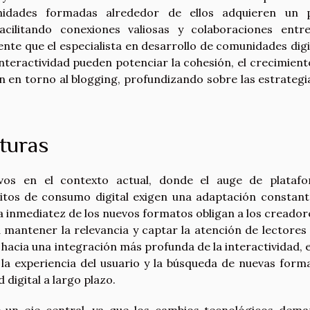
nidades formadas alrededor de ellos adquieren un 
acilitando conexiones valiosas y colaboraciones entr
nte que el especialista en desarrollo de comunidades digi
nteractividad pueden potenciar la cohesión, el crecimiento
n en torno al blogging, profundizando sobre las estrategi
uturas
tivos en el contexto actual, donde el auge de plataf
bitos de consumo digital exigen una adaptación constant
la inmediatez de los nuevos formatos obligan a los creador
 mantener la relevancia y captar la atención de lectores
hacia una integración más profunda de la interactividad, e
ar la experiencia del usuario y la búsqueda de nuevas form
digital a largo plazo.
lve un eje central, ya que los cambios tecnológicos dem