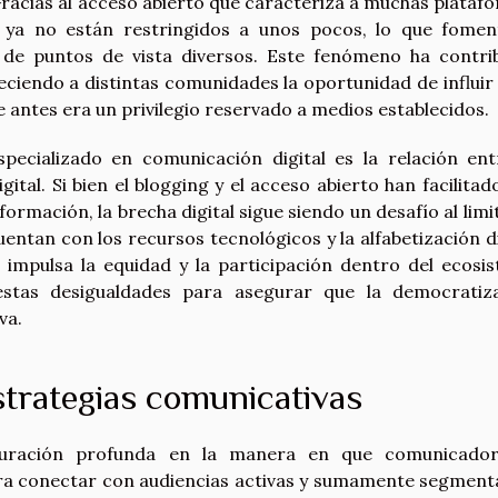
racias al acceso abierto que caracteriza a muchas plataf
s ya no están restringidos a unos pocos, lo que fomen
o de puntos de vista diversos. Este fenómeno ha contri
eciendo a distintas comunidades la oportunidad de influir 
e antes era un privilegio reservado a medios establecidos.
pecializado en comunicación digital es la relación ent
ital. Si bien el blogging y el acceso abierto han facilitad
rmación, la brecha digital sigue siendo un desafío al limit
entan con los recursos tecnológicos y la alfabetización di
 impulsa la equidad y la participación dentro del ecosi
estas desigualdades para asegurar que la democratiz
va.
strategias comunicativas
guración profunda en la manera en que comunicado
ara conectar con audiencias activas y sumamente segment