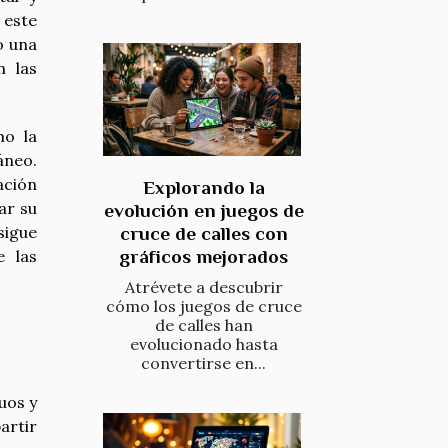
 este
o una
n las
mo la
áneo.
ación
Explorando la
ar su
evolución en juegos de
sigue
cruce de calles con
gráficos mejorados
e las
Atrévete a descubrir
cómo los juegos de cruce
de calles han
evolucionado hasta
convertirse en...
uos y
artir