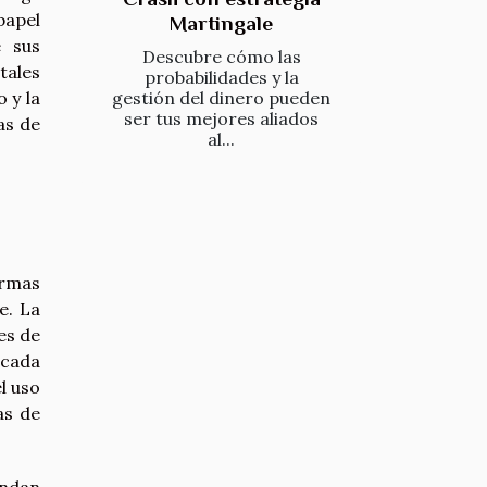
papel
Martingale
e sus
Descubre cómo las
tales
probabilidades y la
 y la
gestión del dinero pueden
ser tus mejores aliados
as de
al...
ormas
e. La
es de
 cada
l uso
as de
andan