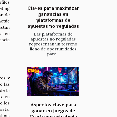
files
Claves para maximizar
eting
ganancias en
ón de
plataformas de
actúe
apuestas no reguladas
están
va en
Las plataformas de
apuestas no reguladas
encia
representan un terreno
lleno de oportunidades
para...
res y
e las
de la
te en
e los
Aspectos clave para
ista,
ganar en juegos de
blogs
Crash con estrategia