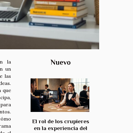
Nuevo
en la
en un
e las
deas.
n que
ipa,
 para
tos.
 cómo
El rol de los crupieres
orama
en la experiencia del
do el