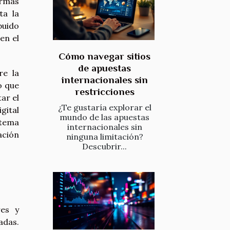
ormas
ta la
buido
en el
Cómo navegar sitios
de apuestas
re la
internacionales sin
o que
restricciones
ar el
¿Te gustaría explorar el
gital
mundo de las apuestas
stema
internacionales sin
ación
ninguna limitación?
Descubrir...
res y
adas.