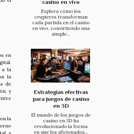
casino en vivo
Explora cómo los
crupieres transforman
cada partida en el casino
en vivo, convirtiendo una
simple...
os en
ital.
 a la
on la
as de
ón, y
Estrategias efectivas
entre
para juegos de casino
en 3D
El mundo de los juegos de
on la
casino en 3D ha
torno
revolucionado la forma
en que los aficionados...
tal y