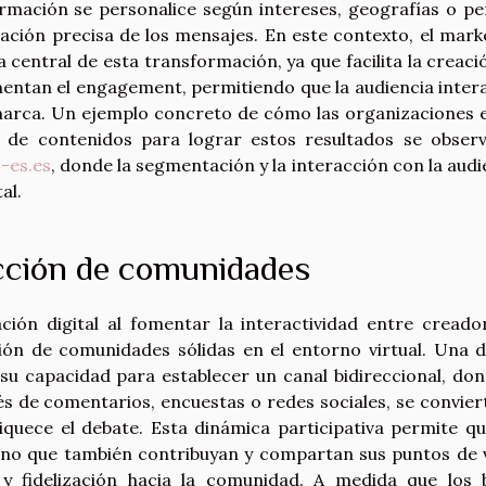
rmación se personalice según intereses, geografías o per
ción precisa de los mensajes. En este contexto, el mark
 central de esta transformación, ya que facilita la creaci
mentan el engagement, permitiendo que la audiencia inter
 marca. Un ejemplo concreto de cómo las organizaciones 
 de contenidos para lograr estos resultados se obser
-es.es
, donde la segmentación y la interacción con la audi
al.
ucción de comunidades
ión digital al fomentar la interactividad entre creado
ción de comunidades sólidas en el entorno virtual. Una d
s su capacidad para establecer un canal bidireccional, don
vés de comentarios, encuestas o redes sociales, se convier
quece el debate. Esta dinámica participativa permite qu
ino que también contribuyan y compartan sus puntos de v
 y fidelización hacia la comunidad. A medida que los 