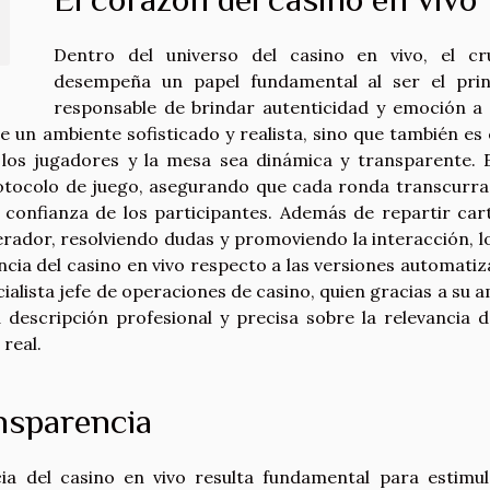
Dentro del universo del casino en vivo, el cr
desempeña un papel fundamental al ser el prin
responsable de brindar autenticidad y emoción a
e un ambiente sofisticado y realista, sino que también es 
 los jugadores y la mesa sea dinámica y transparente. 
rotocolo de juego, asegurando que cada ronda transcurra
 confianza de los participantes. Además de repartir car
erador, resolviendo dudas y promoviendo la interacción, l
encia del casino en vivo respecto a las versiones automatiz
ialista jefe de operaciones de casino, quien gracias a su a
descripción profesional y precisa sobre la relevancia d
real.
nsparencia
cia del casino en vivo resulta fundamental para estimul