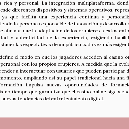
 rica y personal. La integración multiplataforma, dond
esde diferentes dispositivos y sistemas operativos, repre
ya que facilita una experiencia continua y personali
iendo la persona responsable de innovación y desarrollo 
 afirmar que la adaptación de los crupieres a estos ent
idad y autenticidad de la experiencia, exigiendo habili
isfacer las expectativas de un público cada vez más exigent
define el modo en que los jugadores acceden al casino on
rpersonal con los propios crupieres. A medida que la evol
render a interactuar con usuarios que pueden participar 
momento, ampliando así su papel tradicional hacia una f
ansformación impulsa nuevas oportunidades de formac
mismo tiempo que garantiza que el casino online siga sien
s nuevas tendencias del entretenimiento digital.