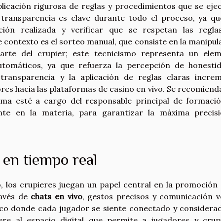
plicación rigurosa de reglas y procedimientos que se eje
 transparencia es clave durante todo el proceso, ya qu
ión realizada y verificar que se respetan las regla
contexto es el sorteo manual, que consiste en la manipul
parte del crupier; este tecnicismo representa un ele
utomáticos, ya que refuerza la percepción de honesti
transparencia y la aplicación de reglas claras incre
dores hacia las plataformas de casino en vivo. Se recomiend
tema esté a cargo del responsable principal de formaci
nte en la materia, para garantizar la máxima precis
 en tiempo real
, los crupieres juegan un papel central en la promoción 
ravés de
chats en vivo
, gestos precisos y comunicación v
ico donde cada jugador se siente conectado y considerad
iere al espacio digital que permite a jugadores y crup