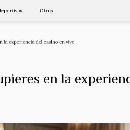
deportivas
Otros
en la experiencia del casino en vivo
rupieres en la experien