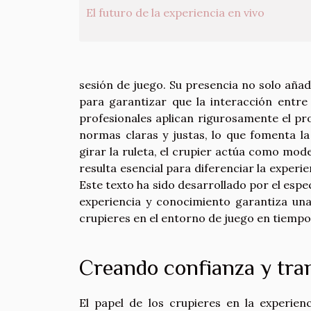
El futuro de la experiencia en vivo
sesión de juego. Su presencia no solo añad
para garantizar que la interacción entre
profesionales aplican rigurosamente el p
normas claras y justas, lo que fomenta la
girar la ruleta, el crupier actúa como mod
resulta esencial para diferenciar la experi
Este texto ha sido desarrollado por el espec
experiencia y conocimiento garantiza una 
crupieres en el entorno de juego en tiempo 
Creando confianza y tra
El papel de los crupieres en la experien