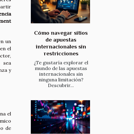
artir
encia
ment
Cómo navegar sitios
de apuestas
en un
internacionales sin
en el
restricciones
ctor,
¿Te gustaría explorar el
n sea
mundo de las apuestas
nza y
internacionales sin
ninguna limitación?
Descubrir...
na el
émico
so de