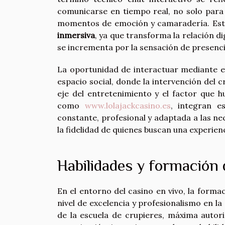
comunicarse en tiempo real, no solo para 
momentos de emoción y camaradería. Este
inmersiva
, ya que transforma la relación di
se incrementa por la sensación de presenci
La oportunidad de interactuar mediante e
espacio social, donde la intervención del c
eje del entretenimiento y el factor que hu
como
www.lolajackcasino.es
, integran e
constante, profesional y adaptada a las ne
la fidelidad de quienes buscan una experienc
Habilidades y formación 
En el entorno del casino en vivo, la forma
nivel de excelencia y profesionalismo en la
de la escuela de crupieres, máxima auto