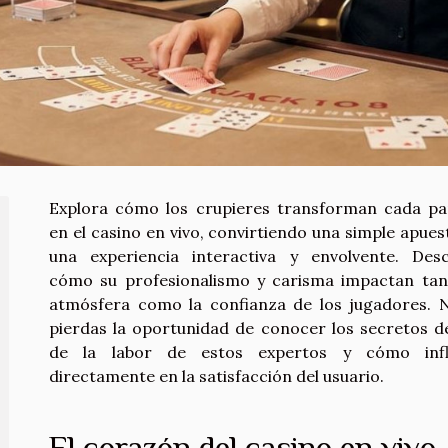
Explora cómo los crupieres transforman cada pa
en el casino en vivo, convirtiendo una simple apues
una experiencia interactiva y envolvente. Des
cómo su profesionalismo y carisma impactan tan
atmósfera como la confianza de los jugadores. 
pierdas la oportunidad de conocer los secretos d
de la labor de estos expertos y cómo infl
directamente en la satisfacción del usuario.
El corazón del casino en vivo