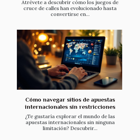
Atrévete a descubrir cómo los juegos de
cruce de calles han evolucionado hasta
convertirse en...
Cómo navegar sitios de apuestas
internacionales sin restricciones
¿Te gustaría explorar el mundo de las
apuestas internacionales sin ninguna
limitación? Descubrir...