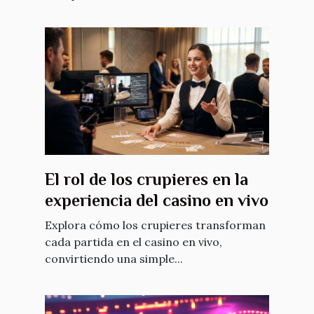
El rol de los crupieres en la
experiencia del casino en vivo
Explora cómo los crupieres transforman
cada partida en el casino en vivo,
convirtiendo una simple...