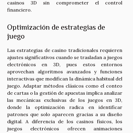
casinos 3D sin comprometer el control
financiero.
Optimización de estrategias de
juego
Las estrategias de casino tradicionales requieren
ajustes significativos cuando se trasladan a juegos
electrónicos en 3D, pues estos entornos
aprovechan algoritmos avanzados y funciones
interactivas que modifican la dinámica habitual del
juego. Adaptar métodos clásicos como el conteo
de cartas o la gestión de apuestas implica analizar
las mecánicas exclusivas de los juegos en 3D,
donde la optimización radica en identificar
patrones que solo aparecen gracias a su diseño
digital. A diferencia de los casinos físicos, los
juegos electrónicos ofrecen animaciones