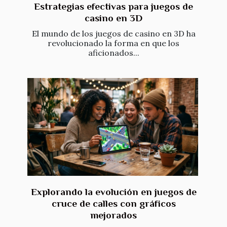
Estrategias efectivas para juegos de
casino en 3D
El mundo de los juegos de casino en 3D ha
revolucionado la forma en que los
aficionados...
Explorando la evolución en juegos de
cruce de calles con gráficos
mejorados