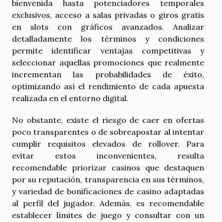
bienvenida hasta potenciadores temporales
exclusivos, acceso a salas privadas o giros gratis
en slots con gráficos avanzados. Analizar
detalladamente los términos y condiciones
permite identificar ventajas competitivas y
seleccionar aquellas promociones que realmente
incrementan las probabilidades de éxito,
optimizando así el rendimiento de cada apuesta
realizada en el entorno digital.
No obstante, existe el riesgo de caer en ofertas
poco transparentes o de sobreapostar al intentar
cumplir requisitos elevados de rollover. Para
evitar estos inconvenientes, resulta
recomendable priorizar casinos que destaquen
por su reputación, transparencia en sus términos,
y variedad de bonificaciones de casino adaptadas
al perfil del jugador. Además, es recomendable
establecer límites de juego y consultar con un