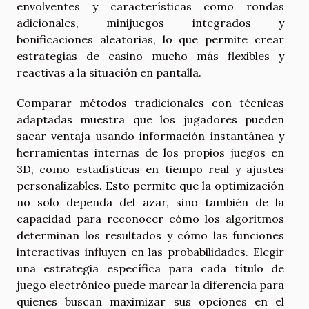
envolventes y características como rondas
adicionales, minijuegos integrados y
bonificaciones aleatorias, lo que permite crear
estrategias de casino mucho más flexibles y
reactivas a la situación en pantalla.
Comparar métodos tradicionales con técnicas
adaptadas muestra que los jugadores pueden
sacar ventaja usando información instantánea y
herramientas internas de los propios juegos en
3D, como estadísticas en tiempo real y ajustes
personalizables. Esto permite que la optimización
no solo dependa del azar, sino también de la
capacidad para reconocer cómo los algoritmos
determinan los resultados y cómo las funciones
interactivas influyen en las probabilidades. Elegir
una estrategia específica para cada título de
juego electrónico puede marcar la diferencia para
quienes buscan maximizar sus opciones en el