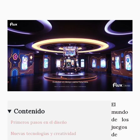
El
Contenido
mundo
de los
Primeros pasos en el diseño
juegos
Nuevas tecnologías y creatividad
de