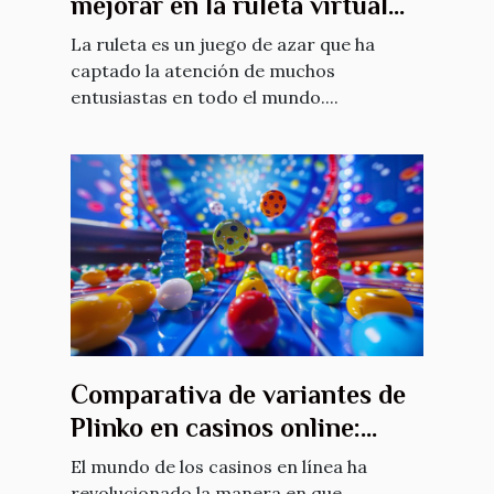
mejorar en la ruleta virtual
gratuita
La ruleta es un juego de azar que ha
captado la atención de muchos
entusiastas en todo el mundo....
Comparativa de variantes de
Plinko en casinos online:
Características y RTP
El mundo de los casinos en línea ha
revolucionado la manera en que