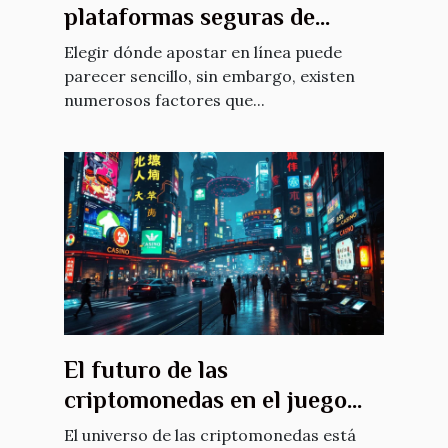
plataformas seguras de
apuestas en línea
Elegir dónde apostar en línea puede
parecer sencillo, sin embargo, existen
numerosos factores que...
El futuro de las
criptomonedas en el juego
online: Tendencias y
El universo de las criptomonedas está