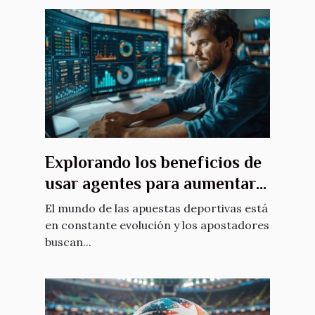
Explorando los beneficios de
usar agentes para aumentar
tus apuestas deportivas
El mundo de las apuestas deportivas está
en constante evolución y los apostadores
buscan...