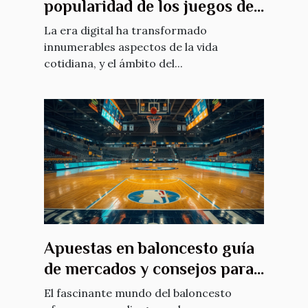
popularidad de los juegos de
azar en línea
La era digital ha transformado
innumerables aspectos de la vida
cotidiana, y el ámbito del...
Apuestas en baloncesto guía
de mercados y consejos para
principiantes
El fascinante mundo del baloncesto