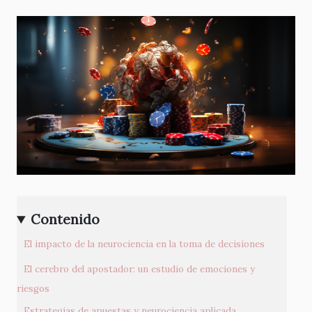
Contenido
El impacto de la neurociencia en la toma de decisiones
El cerebro del apostador: un estudio de emociones y
riesgos
Estrategias de apuestas y neurociencia aplicada