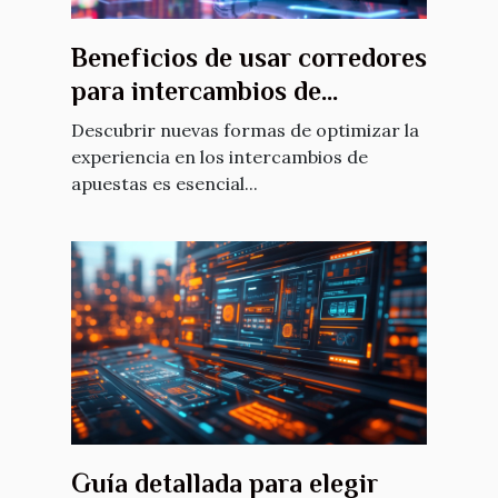
Beneficios de usar corredores
para intercambios de
apuestas
Descubrir nuevas formas de optimizar la
experiencia en los intercambios de
apuestas es esencial...
Guía detallada para elegir