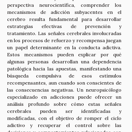
perspectiva neurocientífica, comprender los
mecanismos de adicción subyacentes en el
cerebro resulta fundamental para desarrollar
estrategias efectivas de prevención y
tratamiento. Las señales cerebrales involucradas
en los procesos de refuerzo y recompensa juegan
un papel determinante en la conducta adictiva.
Estos mecanismos pueden explicar por qué
algunas personas desarrollan una dependencia
patológica hacia las apuestas, manifestando una
búsqueda compulsiva de esos estímulos
recompensantes, aun cuando son conscientes de
las consecuencias negativas. Un neuropsicólogo
especializado en adicciones puede ofrecer un
análisis profundo sobre cómo estas señales
cerebrales pueden ser identificadas y
modificadas, con el objetivo de romper el ciclo
adictivo y recuperar el control sobre las