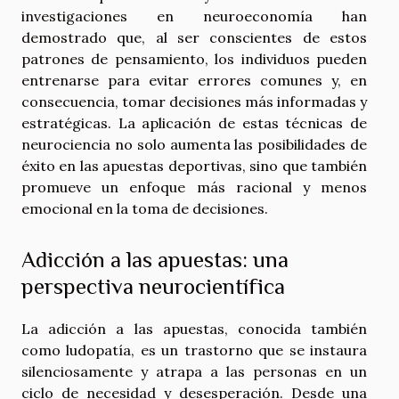
investigaciones en neuroeconomía han
demostrado que, al ser conscientes de estos
patrones de pensamiento, los individuos pueden
entrenarse para evitar errores comunes y, en
consecuencia, tomar decisiones más informadas y
estratégicas. La aplicación de estas técnicas de
neurociencia no solo aumenta las posibilidades de
éxito en las apuestas deportivas, sino que también
promueve un enfoque más racional y menos
emocional en la toma de decisiones.
Adicción a las apuestas: una
perspectiva neurocientífica
La adicción a las apuestas, conocida también
como ludopatía, es un trastorno que se instaura
silenciosamente y atrapa a las personas en un
ciclo de necesidad y desesperación. Desde una