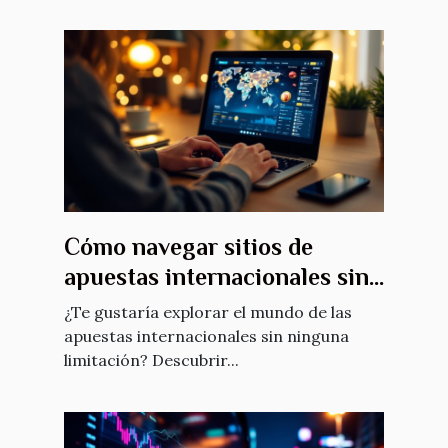
Cómo navegar sitios de
apuestas internacionales sin
restricciones
¿Te gustaría explorar el mundo de las
apuestas internacionales sin ninguna
limitación? Descubrir...