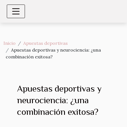
Inicio
Apuestas deportivas
Apuestas deportivas y neurociencia: ¿una
combinación exitosa?
Apuestas deportivas y
neurociencia: ¿una
combinación exitosa?