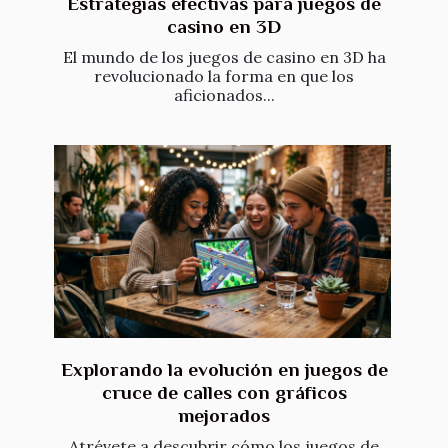
Estrategias efectivas para juegos de
casino en 3D
El mundo de los juegos de casino en 3D ha
revolucionado la forma en que los
aficionados...
Explorando la evolución en juegos de
cruce de calles con gráficos
mejorados
Atrévete a descubrir cómo los juegos de