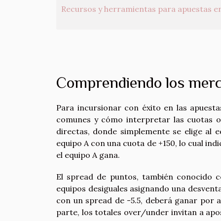
Recursos y herramientas para apuestas e
Comprendiendo los merc
Para incursionar con éxito en las apues
comunes y cómo interpretar las cuotas of
directas, donde simplemente se elige al 
equipo A con una cuota de +150, lo cual ind
el equipo A gana.
El spread de puntos, también conocido co
equipos desiguales asignando una desventaja
con un spread de -5.5, deberá ganar por 
parte, los totales over/under invitan a apo