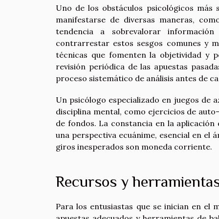
Uno de los obstáculos psicológicos más s
manifestarse de diversas maneras, como
tendencia a sobrevalorar información
contrarrestar estos sesgos comunes y me
técnicas que fomenten la objetividad y p
revisión periódica de las apuestas pasada
proceso sistemático de análisis antes de c
Un psicólogo especializado en juegos de a
disciplina mental, como ejercicios de auto-
de fondos. La constancia en la aplicación
una perspectiva ecuánime, esencial en el á
giros inesperados son moneda corriente.
Recursos y herramientas
Para los entusiastas que se inician en el
apuestas adecuados y herramientas de bal