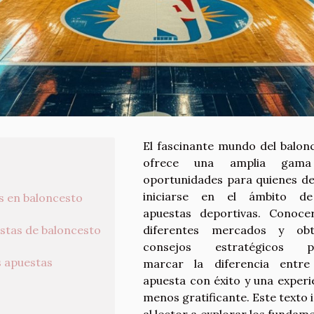
El fascinante mundo del balon
ofrece una amplia gam
oportunidades para quienes d
iniciarse en el ámbito de
 en baloncesto
apuestas deportivas. Conoce
estas de baloncesto
diferentes mercados y obt
consejos estratégicos p
as apuestas
marcar la diferencia entre
apuesta con éxito y una experi
menos gratificante. Este texto i
al lector a explorar los fundam