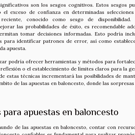
ignificativos son los sesgos cognitivos. Estos sesgos p
 el exceso de confianza en determinadas selecciones
 reciente, conocido como sesgo de disponibilidad.
jorar las probabilidades de éxito, es recomendable ad
ermitan tomar decisiones informadas. Esto podría inclu
s para identificar patrones de error, así como establec
ada apuesta.
zar podría ofrecer herramientas y métodos para fortalec
reflexión o el establecimiento de límites claros para la ge
 de estas técnicas incrementará las posibilidades de man
mbito de las apuestas en baloncesto, donde las sorpresas 
 para apuestas en baloncesto
 mundo de las apuestas en baloncesto, contar con recurs
oncesto confiables es fundamental para realizar pronós