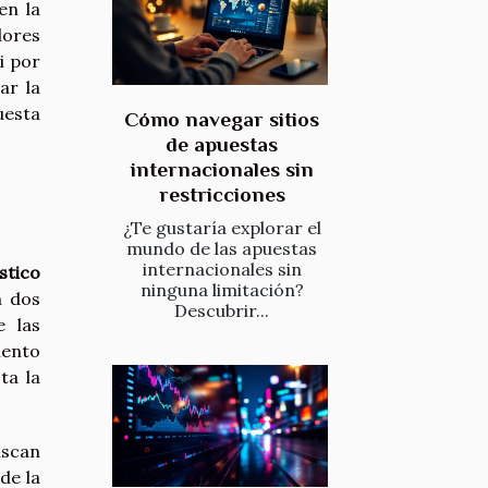
en la
dores
i por
ar la
uesta
Cómo navegar sitios
de apuestas
internacionales sin
restricciones
¿Te gustaría explorar el
mundo de las apuestas
internacionales sin
stico
ninguna limitación?
 dos
Descubrir...
e las
iento
ta la
uscan
de la