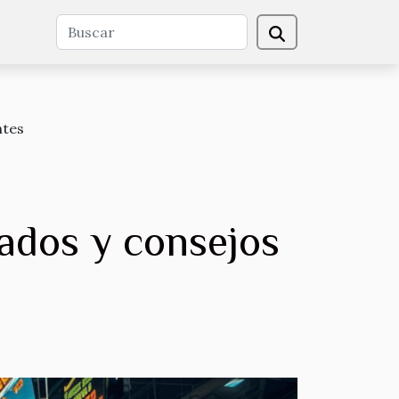
ntes
ados y consejos