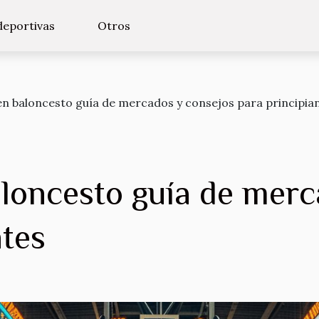
deportivas
Otros
en baloncesto guía de mercados y consejos para principia
loncesto guía de merc
ntes