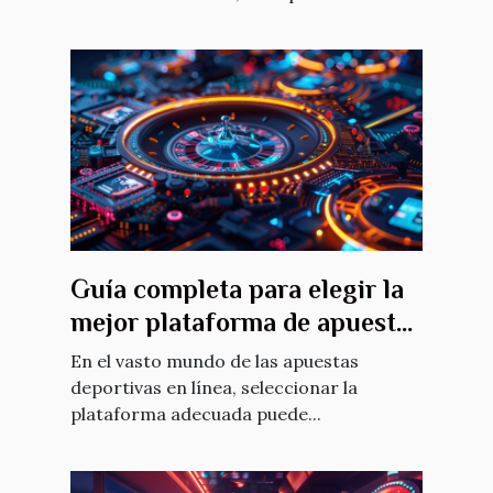
Guía completa para elegir la
mejor plataforma de apuestas
deportivas en línea
En el vasto mundo de las apuestas
deportivas en línea, seleccionar la
plataforma adecuada puede...