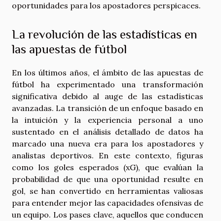
oportunidades para los apostadores perspicaces.
La revolución de las estadísticas en
las apuestas de fútbol
En los últimos años, el ámbito de las apuestas de
fútbol ha experimentado una transformación
significativa debido al auge de las estadísticas
avanzadas. La transición de un enfoque basado en
la intuición y la experiencia personal a uno
sustentado en el análisis detallado de datos ha
marcado una nueva era para los apostadores y
analistas deportivos. En este contexto, figuras
como los goles esperados (xG), que evalúan la
probabilidad de que una oportunidad resulte en
gol, se han convertido en herramientas valiosas
para entender mejor las capacidades ofensivas de
un equipo. Los pases clave, aquellos que conducen