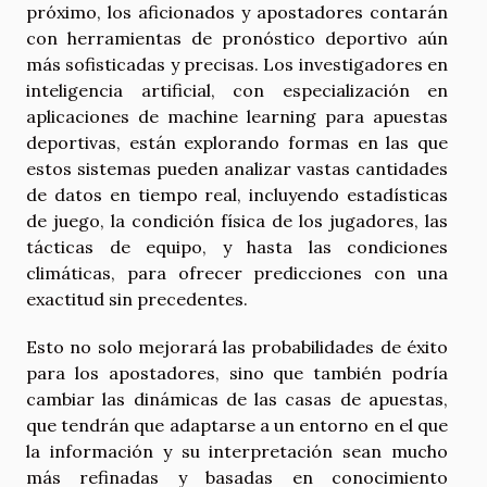
próximo, los aficionados y apostadores contarán
con herramientas de pronóstico deportivo aún
más sofisticadas y precisas. Los investigadores en
inteligencia artificial, con especialización en
aplicaciones de machine learning para apuestas
deportivas, están explorando formas en las que
estos sistemas pueden analizar vastas cantidades
de datos en tiempo real, incluyendo estadísticas
de juego, la condición física de los jugadores, las
tácticas de equipo, y hasta las condiciones
climáticas, para ofrecer predicciones con una
exactitud sin precedentes.
Esto no solo mejorará las probabilidades de éxito
para los apostadores, sino que también podría
cambiar las dinámicas de las casas de apuestas,
que tendrán que adaptarse a un entorno en el que
la información y su interpretación sean mucho
más refinadas y basadas en conocimiento