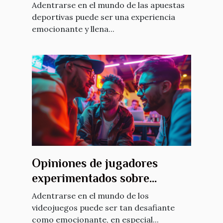
apuestas deportivas
Adentrarse en el mundo de las apuestas
deportivas puede ser una experiencia
emocionante y llena...
Opiniones de jugadores
experimentados sobre
Chicken Road
Adentrarse en el mundo de los
videojuegos puede ser tan desafiante
como emocionante, en especial...