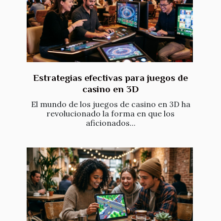
Estrategias efectivas para juegos de
casino en 3D
El mundo de los juegos de casino en 3D ha
revolucionado la forma en que los
aficionados...