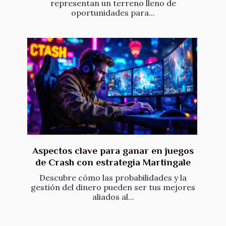
representan un terreno lleno de
oportunidades para...
Aspectos clave para ganar en juegos
de Crash con estrategia Martingale
Descubre cómo las probabilidades y la
gestión del dinero pueden ser tus mejores
aliados al...