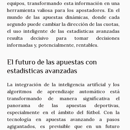
equipos, transformando esta información en una
herramienta valiosa para los apostadores. En el
mundo de las apuestas dinámicas, donde cada
segundo puede cambiar la dirección de las cuotas,
el uso inteligente de las estadísticas avanzadas
resulta decisivo para tomar decisiones
informadas y, potencialmente, rentables.
El futuro de las apuestas con
estadísticas avanzadas
La integración de la inteligencia artificial y los
algoritmos de aprendizaje automático está
transformando de manera significativa el
panorama de las apuestas deportivas,
especialmente en el ámbito del fútbol. Con la
tecnología en apuestas avanzando a pasos
agigantados, es previsible que en un futuro