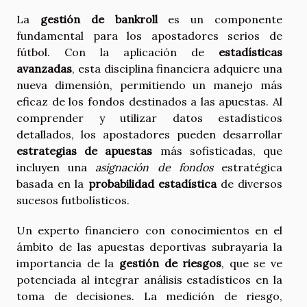
La
gestión de bankroll
es un componente
fundamental para los apostadores serios de
fútbol. Con la aplicación de
estadísticas
avanzadas
, esta disciplina financiera adquiere una
nueva dimensión, permitiendo un manejo más
eficaz de los fondos destinados a las apuestas. Al
comprender y utilizar datos estadísticos
detallados, los apostadores pueden desarrollar
estrategias de apuestas
más sofisticadas, que
incluyen una
asignación de fondos
estratégica
basada en la
probabilidad estadística
de diversos
sucesos futbolísticos.
Un experto financiero con conocimientos en el
ámbito de las apuestas deportivas subrayaría la
importancia de la
gestión de riesgos
, que se ve
potenciada al integrar análisis estadísticos en la
toma de decisiones. La medición de riesgo,