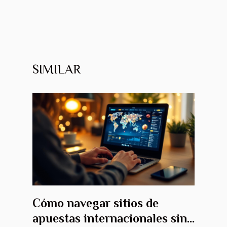
SIMILAR
Cómo navegar sitios de
apuestas internacionales sin