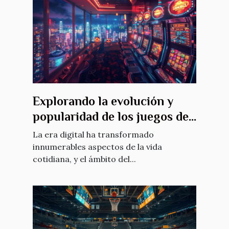
Explorando la evolución y
popularidad de los juegos de
azar en línea
La era digital ha transformado
innumerables aspectos de la vida
cotidiana, y el ámbito del...