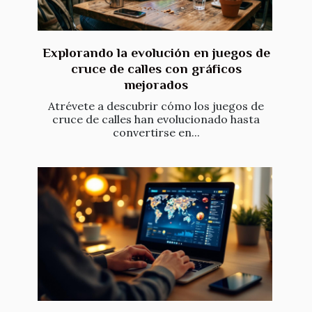
Explorando la evolución en juegos de
cruce de calles con gráficos
mejorados
Atrévete a descubrir cómo los juegos de
cruce de calles han evolucionado hasta
convertirse en...